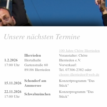
Unsere nächsten Termine
100 Jahre Chöre Illerrieden
Illerrieden
Veranstalter: Chöre
1.2.2026
Illertalhalle
Illerrieden e.V.
17:00 Uhr
Gartenstraße 60
Vorverkauf:
89186 Illerrieden
Tel. 07306-2382 oder
choere-illerrieden@web.de
Schondorf am
Konzertprogramm "Das
15.11.2026
Ammersee
Stück"
22.11.2026
Konzerprogramm "Das
Schwabmünchen
17:00 Uhr
Stück"